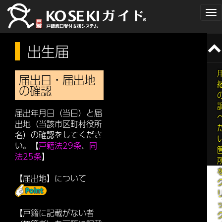
To
na
出生届
届出日・届出地
の確認
届出年月日（当日）と届
出地（当該市区町村役所
名）の確認をしてくださ
い。【
戸籍法29条
、
同
法25条
】
【届出地】について
【戸籍に記載がない者