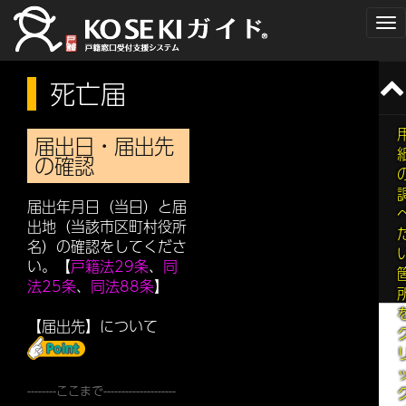
To
na
死亡届
届出日・届出先
の確認
届出年月日（当日）と届
出地（当該市区町村役所
名）の確認をしてくださ
い。【
戸籍法29条
、
同
法25条
、
同法88条
】
【届出先】について
--------ここまで--------------------